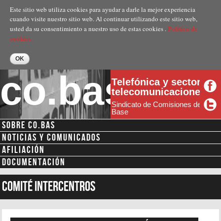
Pasar al
Este sitio web utiliza cookies para ayudar a darle la mejor experiencia
contenido
cuando visite nuestro sitio web. Al continuar utilizando este sitio web,
principal
Politica de
usted da su consentimiento a nuestro uso de estas cookies .
cookies.
co.bas
Telefónica y sector
telecomunicaciones
Sindicato de Comisiones de
Base
SOBRE CO.BAS
Menú secundario
NOTICIAS Y COMUNICADOS
AFILIACIÓN
DOCUMENTACIÓN
Comité intercentros