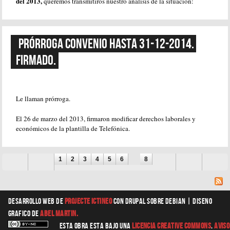
del 2013,
queremos transmitiros nuestro análisis de la situación:
Prórroga convenio hasta 31-12-2014. 
Firmado.
Le llaman prórroga.
El 26 de marzo del 2013, firmaron modificar derechos laborales y
económicos de la plantilla de Telefónica.
Páginas
1
2
3
4
5
6
7
8
Desarrollo web
de
Projecte Ictineo
con Drupal sobre Debian |
diseno
grafico
de
Abel Martin.
Esta obra esta bajo una
Licencia Creative Commons
.
Aviso