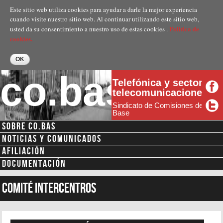
Pasar al
Este sitio web utiliza cookies para ayudar a darle la mejor experiencia
contenido
cuando visite nuestro sitio web. Al continuar utilizando este sitio web,
principal
Politica de
usted da su consentimiento a nuestro uso de estas cookies .
cookies.
co.bas
Telefónica y sector
telecomunicaciones
Sindicato de Comisiones de
Base
SOBRE CO.BAS
Menú secundario
NOTICIAS Y COMUNICADOS
AFILIACIÓN
DOCUMENTACIÓN
Comité intercentros