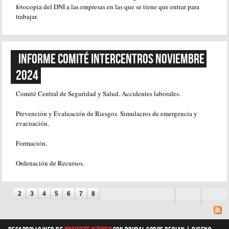
fotocopia del DNI a las empresas en las que se tiene que entrar para
trabajar.
Informe Comité Intercentros Noviembre 
2024
Comité Central de Seguridad y Salud. Accidentes laborales.
Prevención y Evaluación de Riesgos. Simulacros de emergencia y
evacuación.
Formación.
Ordenación de Recursos.
Páginas
1
2
3
4
5
6
7
8