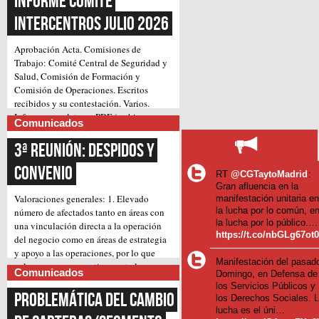
Informe Comité 
Intercentros Julio 2026
Aprobación Acta.
Comisiones de
Trabajo: Comité Central de Seguridad y
Salud, Comisión de Formación y
Comisión de Operaciones.
Escritos
recibidos y su contestación.
Varios.
Informe completo en PDF (archivo
Comunicados
(Continúa)
adjunto)
3ª Reunión: Despidos y 
Convenio
RT
@CGTaytoMadrid
:
Gran afluencia en la
Valoraciones generales:
1. Elevado
manifestación unitaria e
la lucha por lo común, e
número de afectados tanto en áreas con
la lucha por lo público.…
una vinculación directa a la operación
https://t.co/nbGLg67ot
del negocio como en áreas de estrategia
y apoyo a las operaciones, por lo que
Manifestación del pasad
valoramos muy negativamente la
Comunicados
Domingo, en Defensa de
pretensión inicial de llevar a cabo, pues
los Servicios Públicos y
suponen un gran impacto en el trabajo
Problemática del cambio 
los Derechos Sociales. 
diario.
2. Amenaza de despidos forzosos,
lucha es el úni…