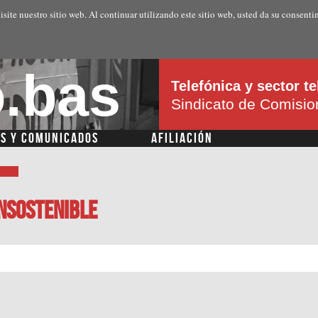
Pasar al
isite nuestro sitio web. Al continuar utilizando este sitio web, usted da su consenti
contenido
principal
.bas
Telefónica y sector 
Sindicato de Comisi
AS Y COMUNICADOS
AFILIACIÓN
nsostenible