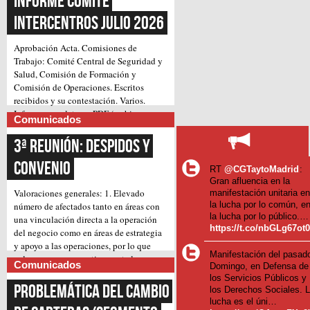
Informe Comité 
Intercentros Julio 2026
Aprobación Acta.
Comisiones de
Trabajo: Comité Central de Seguridad y
Salud, Comisión de Formación y
Comisión de Operaciones.
Escritos
recibidos y su contestación.
Varios.
Informe completo en PDF (archivo
Comunicados
(Continúa)
adjunto)
3ª Reunión: Despidos y 
Convenio
RT
@CGTaytoMadrid
:
Gran afluencia en la
Valoraciones generales:
1. Elevado
manifestación unitaria e
la lucha por lo común, e
número de afectados tanto en áreas con
la lucha por lo público.…
una vinculación directa a la operación
https://t.co/nbGLg67ot
del negocio como en áreas de estrategia
y apoyo a las operaciones, por lo que
Manifestación del pasad
valoramos muy negativamente la
Comunicados
Domingo, en Defensa de
pretensión inicial de llevar a cabo, pues
los Servicios Públicos y
suponen un gran impacto en el trabajo
Problemática del cambio 
los Derechos Sociales. 
diario.
2. Amenaza de despidos forzosos,
lucha es el úni…