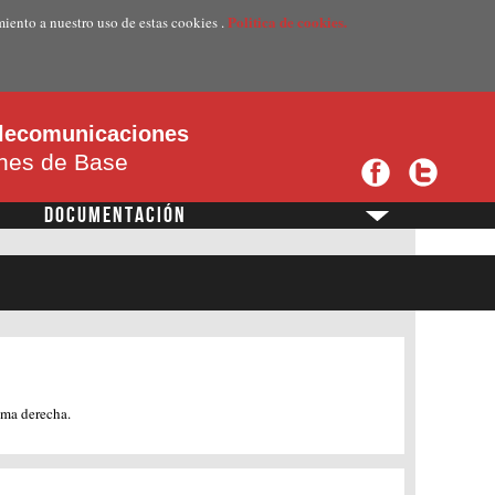
Politica de cookies.
miento a nuestro uso de estas cookies .
telecomunicaciones
ones de Base
DOCUMENTACIÓN
?
ema derecha.