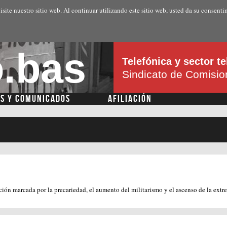
Pasar al
isite nuestro sitio web. Al continuar utilizando este sitio web, usted da su consenti
contenido
principal
.bas
Telefónica y sector 
Sindicato de Comisi
AS Y COMUNICADOS
AFILIACIÓN
ción marcada por la precariedad, el aumento del militarismo y el ascenso de la extr