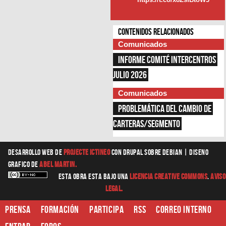
Contenidos relacionados
Comunicados
INFORME COMITÉ INTERCENTROS 
JULIO 2026
Comunicados
PROBLEMÁTICA DEL CAMBIO DE 
CARTERAS/SEGMENTO
Desarrollo web
de
Projecte Ictineo
con Drupal sobre Debian |
diseno
grafico
de
Abel Martin.
Esta obra esta bajo una
Licencia Creative Commons
.
Aviso
Legal.
Prensa
Formación
Participa
RSS
Correo interno