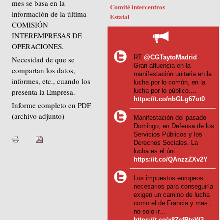
mes se basa en la
Comité intercentros
información de la última
Estatal
COMISIÓN
INTEREMPRESAS DE
OPERACIONES.
RT
@CGTaytoMadrid
:
Necesidad de que se
Gran afluencia en la
compartan los datos,
manifestación unitaria en la
informes, etc., cuando los
lucha por lo común, en la
presenta la Empresa.
lucha por lo público.…
https://t.co/nbGLg67ot0
Informe completo en PDF
(archivo adjunto)
Manifestación del pasado
Domingo, en Defensa de los
Servicios Públicos y los
Derechos Sociales. La
lucha es el úni…
https://t.co/QAnzzZXv2Y
Los impuestos europeos
necesarios para conseguirla
exigen un camino de lucha
como el de Francia y mas ,
no solo ir…
https://t.co/x8ZsfBtoW3