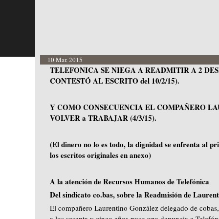
10 Mar. 2015
TELEFONICA SE NIEGA A READMITIR A 2 DE
CONTESTÓ AL ESCRITO del 10/2/15).
Y COMO CONSECUENCIA EL COMPAÑERO LA
VOLVER a TRABAJAR (4/3/15).
(El dinero no lo es todo, la dignidad se enfrenta al p
los escritos originales en anexo)
A la atención de Recursos Humanos de Telefónica
Del sindicato co.bas, sobre la Readmisión de Lauren
El compañero Laurentino González delegado de cobas, c
a los sesenta y cinco años puso una denuncia a Telefóni