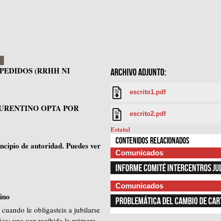
SPEDIDOS (RRHH NI
ARCHIVO ADJUNTO:
escrito1.pdf
URENTINO OPTA POR
escrito2.pdf
Estatal
Contenidos relacionados
rincipio de autoridad. Puedes ver
Comunicados
INFORME COMITÉ INTERCENTROS JU
Comunicados
tino
PROBLEMÁTICA DEL CAMBIO DE CA
uando le obligasteis a jubilarse
ca; una vez recibida la primera