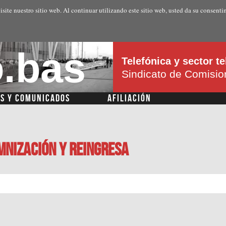
Pasar al
isite nuestro sitio web. Al continuar utilizando este sitio web, usted da su consenti
contenido
principal
.bas
Telefónica y sector 
Sindicato de Comisi
AS Y COMUNICADOS
AFILIACIÓN
mnización y reingresa