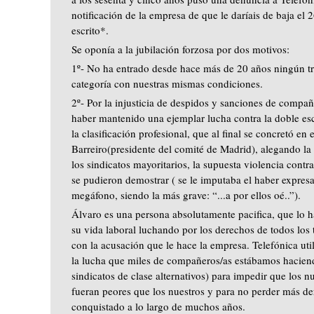
notificación de la empresa de que le daríais de baja el 
escrito*.
Se oponía a la jubilación forzosa por dos motivos:
1º- No ha entrado desde hace más de 20 años ningún tr
categoría con nuestras mismas condiciones.
2º- Por la injusticia de despidos y sanciones de compañ
haber mantenido una ejemplar lucha contra la doble esca
la clasificación profesional, que al final se concretó en
Barreiro(presidente del comité de Madrid), alegando la
los sindicatos mayoritarios, la supuesta violencia cont
se pudieron demostrar ( se le imputaba el haber expres
megáfono, siendo la más grave: “...a por ellos oé..”).
Álvaro es una persona absolutamente pacifica, que lo h
su vida laboral luchando por los derechos de todos los 
con la acusación que le hace la empresa. Telefónica uti
la lucha que miles de compañeros/as estábamos hacien
sindicatos de clase alternativos) para impedir que los 
fueran peores que los nuestros y para no perder más 
conquistado a lo largo de muchos años.