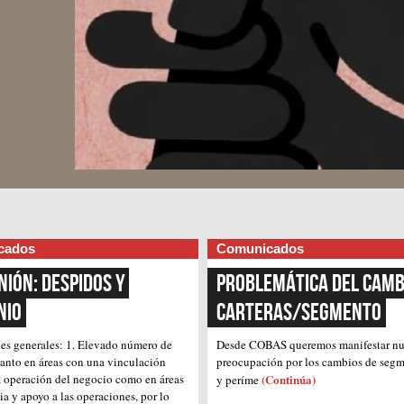
cados
Comunicados
nión: Despidos y 
Problemática del cambi
nio
Carteras/Segmento
es generales:
1. Elevado número de
Desde COBAS queremos manifestar nu
tanto en áreas con una vinculación
preocupación por los cambios de segme
la operación del negocio como en áreas
(Continúa)
y períme
ia y apoyo a las operaciones, por lo