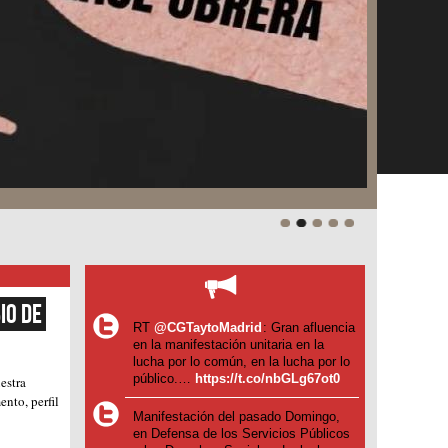
o de 
RT
@CGTaytoMadrid
: Gran afluencia
en la manifestación unitaria en la
lucha por lo común, en la lucha por lo
público.…
https://t.co/nbGLg67ot0
estra
nto, perfil
Manifestación del pasado Domingo,
en Defensa de los Servicios Públicos