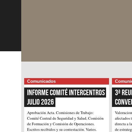
Comunicados
Comuni
Informe Comité Intercentros 
3ª Reu
Julio 2026
Conve
Aprobación Acta.
Comisiones de Trabajo:
Valoracion
Comité Central de Seguridad y Salud, Comisión
afectados 
de Formación y Comisión de Operaciones.
directa a 
Escritos recibidos y su contestación.
Varios.
de estrateg