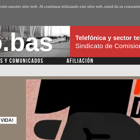
Pasar al
isite nuestro sitio web. Al continuar utilizando este sitio web, usted da su consenti
contenido
principal
.bas
Telefónica y sector 
Sindicato de Comisi
AS Y COMUNICADOS
AFILIACIÓN
VIDA!