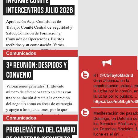
Informe Comité 
Intercentros Julio 2026
Aprobación Acta.
Comisiones de
Trabajo: Comité Central de Seguridad y
Salud, Comisión de Formación y
Comisión de Operaciones.
Escritos
recibidos y su contestación.
Varios.
Informe completo en PDF (archivo
Comunicados
(Continúa)
adjunto)
3ª Reunión: Despidos y 
Convenio
RT
@CGTaytoMadrid
:
Gran afluencia en la
Valoraciones generales:
1. Elevado
manifestación unitaria e
la lucha por lo común, e
número de afectados tanto en áreas con
la lucha por lo público.…
una vinculación directa a la operación
https://t.co/nbGLg67ot
del negocio como en áreas de estrategia
y apoyo a las operaciones, por lo que
Manifestación del pasad
valoramos muy negativamente la
Comunicados
Domingo, en Defensa de
pretensión inicial de llevar a cabo, pues
los Servicios Públicos y
suponen un gran impacto en el trabajo
Problemática del cambio 
los Derechos Sociales. 
diario.
2. Amenaza de despidos forzosos,
lucha es el úni…