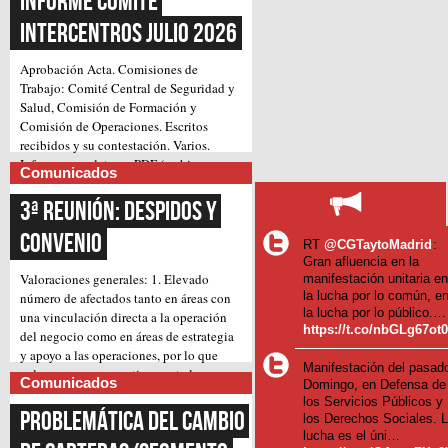
Informe Comité 
Intercentros Julio 2026
Aprobación Acta.
Comisiones de
Trabajo: Comité Central de Seguridad y
Salud, Comisión de Formación y
Comisión de Operaciones.
Escritos
recibidos y su contestación.
Varios.
Informe completo en PDF (archivo
Comunicados
(Continúa)
adjunto)
3ª Reunión: Despidos y 
Convenio
RT
@CGTaytoMadrid
:
Gran afluencia en la
Valoraciones generales:
1. Elevado
manifestación unitaria e
la lucha por lo común, e
número de afectados tanto en áreas con
la lucha por lo público.…
una vinculación directa a la operación
https://t.co/nbGLg67ot
del negocio como en áreas de estrategia
y apoyo a las operaciones, por lo que
Manifestación del pasad
valoramos muy negativamente la
Comunicados
Domingo, en Defensa de
pretensión inicial de llevar a cabo, pues
los Servicios Públicos y
suponen un gran impacto en el trabajo
Problemática del cambio 
los Derechos Sociales. 
diario.
2. Amenaza de despidos forzosos,
lucha es el úni…