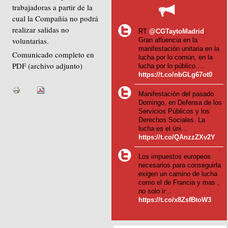
trabajadoras a partir de la
cual la Compañía no podrá
realizar salidas no
RT
@CGTaytoMadrid
:
voluntarias.
Gran afluencia en la
manifestación unitaria en la
Comunicado completo en
lucha por lo común, en la
PDF (archivo adjunto)
lucha por lo público.…
https://t.co/nbGLg67ot0
Manifestación del pasado
Domingo, en Defensa de los
Servicios Públicos y los
Derechos Sociales. La
lucha es el úni…
https://t.co/QAnzzZXv2Y
Los impuestos europeos
necesarios para conseguirla
exigen un camino de lucha
como el de Francia y mas ,
no solo ir…
https://t.co/x8ZsfBtoW3