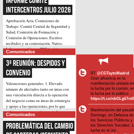
Informe Comité 
Intercentros Julio 2026
Aprobación Acta.
Comisiones de
Trabajo: Comité Central de Seguridad y
Salud, Comisión de Formación y
Comisión de Operaciones.
Escritos
recibidos y su contestación.
Varios.
Informe completo en PDF (archivo
Comunicados
(Continúa)
adjunto)
3ª Reunión: Despidos y 
Convenio
RT
@CGTaytoMadrid
:
Gran afluencia en la
Valoraciones generales:
1. Elevado
manifestación unitaria e
la lucha por lo común, e
número de afectados tanto en áreas con
la lucha por lo público.…
una vinculación directa a la operación
https://t.co/nbGLg67ot
del negocio como en áreas de estrategia
y apoyo a las operaciones, por lo que
Manifestación del pasad
valoramos muy negativamente la
Comunicados
Domingo, en Defensa de
pretensión inicial de llevar a cabo, pues
los Servicios Públicos y
suponen un gran impacto en el trabajo
Problemática del cambio 
los Derechos Sociales. 
diario.
2. Amenaza de despidos forzosos,
lucha es el úni…