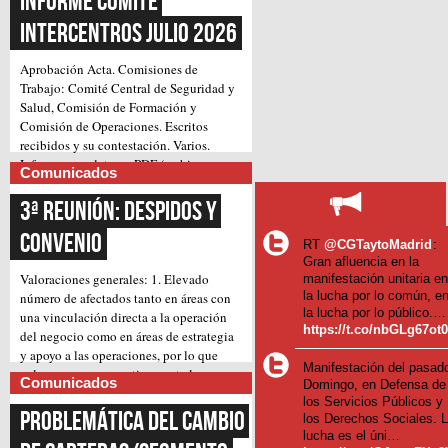
Informe Comité 
Intercentros Julio 2026
Aprobación Acta.
Comisiones de
Trabajo: Comité Central de Seguridad y
Salud, Comisión de Formación y
Comisión de Operaciones.
Escritos
recibidos y su contestación.
Varios.
Informe completo en PDF (archivo
Comunicados
(Continúa)
adjunto)
3ª Reunión: Despidos y 
Convenio
RT
@CGTaytoMadrid
:
Gran afluencia en la
Valoraciones generales:
1. Elevado
manifestación unitaria e
la lucha por lo común, e
número de afectados tanto en áreas con
la lucha por lo público.…
una vinculación directa a la operación
https://t.co/nbGLg67ot
del negocio como en áreas de estrategia
y apoyo a las operaciones, por lo que
Manifestación del pasad
valoramos muy negativamente la
Comunicados
Domingo, en Defensa de
pretensión inicial de llevar a cabo, pues
los Servicios Públicos y
suponen un gran impacto en el trabajo
Problemática del cambio 
los Derechos Sociales. 
diario.
2. Amenaza de despidos forzosos,
lucha es el úni…