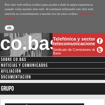
Pasar al
Este sitio web utiliza cookies para ayudar a darle la mejor experiencia
contenido
cuando visite nuestro sitio web. Al continuar utilizando este sitio web,
principal
Politica de
usted da su consentimiento a nuestro uso de estas cookies .
cookies.
co.bas
Telefónica y sector
telecomunicaciones
Sindicato de Comisiones de
Base
SOBRE CO.BAS
Menú secundario
NOTICIAS Y COMUNICADOS
AFILIACIÓN
DOCUMENTACIÓN
Grupo