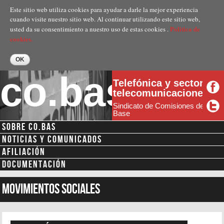
Pasar al
Este sitio web utiliza cookies para ayudar a darle la mejor experiencia
contenido
cuando visite nuestro sitio web. Al continuar utilizando este sitio web,
principal
Politica de
usted da su consentimiento a nuestro uso de estas cookies .
cookies.
co.bas
Telefónica y sector
telecomunicaciones
Sindicato de Comisiones de
Base
SOBRE CO.BAS
Menú secundario
NOTICIAS Y COMUNICADOS
AFILIACIÓN
DOCUMENTACIÓN
movimientos sociales