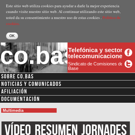
Pasar al
Este sitio web utiliza cookies para ayudar a darle la mejor experiencia
contenido
cuando visite nuestro sitio web. Al continuar utilizando este sitio web,
principal
Politica de
usted da su consentimiento a nuestro uso de estas cookies .
cookies.
co.bas
Telefónica y sector
telecomunicaciones
Sindicato de Comisiones de
Base
SOBRE CO.BAS
NOTICIAS Y COMUNICADOS
AFILIACIÓN
DOCUMENTACIÓN
Multimedia
Vídeo
Resumen
Jornades