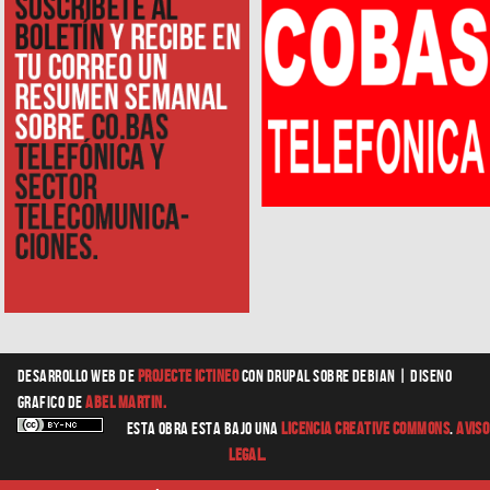
Desarrollo web
de
Projecte Ictineo
con Drupal sobre Debian |
diseno
grafico
de
Abel Martin.
Esta obra esta bajo una
Licencia Creative Commons
.
Aviso
Legal.