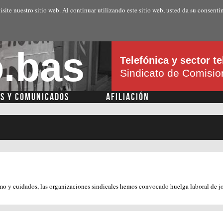
Pasar al
isite nuestro sitio web. Al continuar utilizando este sitio web, usted da su consenti
contenido
principal
.bas
Telefónica y sector 
Sindicato de Comisi
AS Y COMUNICADOS
AFILIACIÓN
o y cuidados, las organizaciones sindicales hemos convocado huelga laboral de j