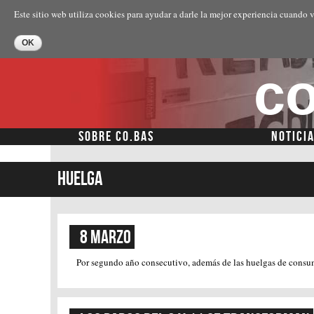
Este sitio web utiliza cookies para ayudar a darle la mejor experiencia cuando v
co
SOBRE CO.BAS
NOTICI
Menú secundario
huelga
8 MARZO
Por segundo año consecutivo, además de las huelgas de consum