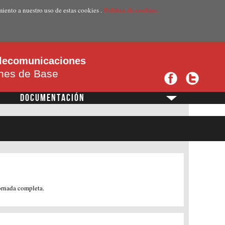
Politica de cookies.
miento a nuestro uso de estas cookies .
telecomunicaciones
ones de Base
DOCUMENTACIÓN
?
ornada completa.