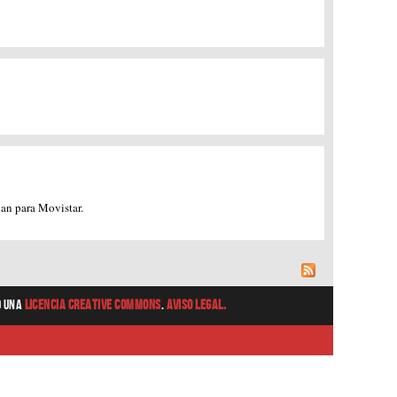
jan para Movistar.
o una
Licencia Creative Commons
.
Aviso Legal.