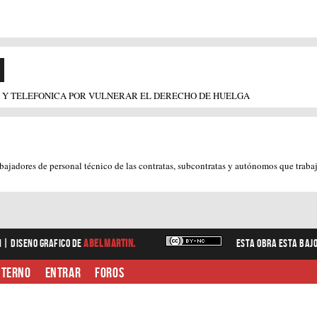
 
4 Y TELEFONICA POR VULNERAR EL DERECHO DE HUELGA
ajadores de personal técnico de las contratas, subcontratas y autónomos que traba
n |
diseno grafico
de
Abel Martin.
Esta obra esta baj
nterno
Entrar
Foros