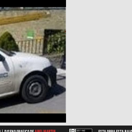
n |
diseno grafico
de
Abel Martin.
Esta obra esta baj