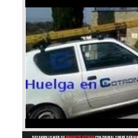
Desarrollo web
de
Projecte Ictineo
con Drupal sobre Debia