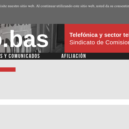
Pasar al
isite nuestro sitio web. Al continuar utilizando este sitio web, usted da su consenti
contenido
principal
.bas
Telefónica y sector 
Sindicato de Comisi
AS Y COMUNICADOS
AFILIACIÓN