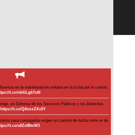
fluencia en la manifestación unitaria en la lucha por lo común,
ttps://t.co/nbGLg67ot0
ingo, en Defensa de los Servicios Públicos y los Derechos
…
https://t.co/QAnzzZXv2Y
arios para conseguirla exigen un camino de lucha como el de
ttps://t.co/x8ZsfBtoW3