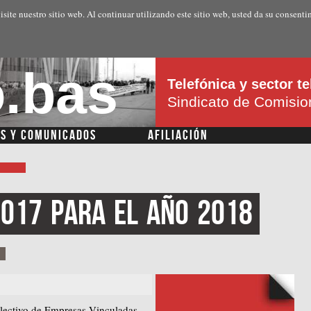
Pasar al
isite nuestro sitio web. Al continuar utilizando este sitio web, usted da su consenti
contenido
principal
.bas
Telefónica y sector 
Sindicato de Comisi
AS Y COMUNICADOS
AFILIACIÓN
2017
para
el
año
2018
lectivo de Empresas Vinculadas