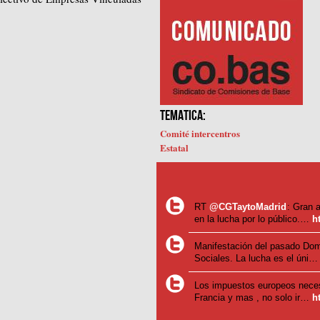
TEMATICA:
Comité intercentros
Estatal
RT
@CGTaytoMadrid
: Gran a
en la lucha por lo público.…
h
Manifestación del pasado Dom
Sociales. La lucha es el úni
Los impuestos europeos neces
Francia y mas , no solo ir…
h