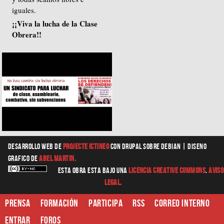
iguales.
¡¡Viva la lucha de la Clase
Obrera!!
Desarrollo web
de
Projecte Ictineo
con Drupal sobre Debian |
diseno
grafico
de
Abel Martin.
Esta obra esta bajo una
Licencia Creative Commons
.
Aviso
Legal.
Prensa
Formación
Participa
RSS
Correo interno
Entrar
Foros