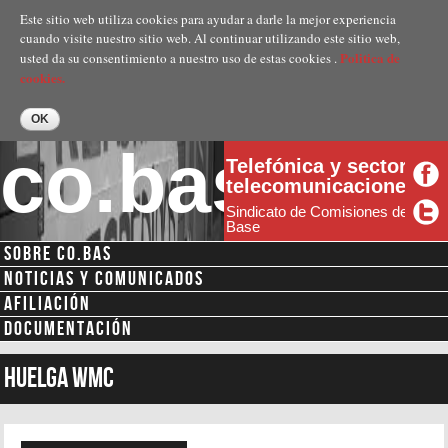
Pasar al
Este sitio web utiliza cookies para ayudar a darle la mejor experiencia
contenido
cuando visite nuestro sitio web. Al continuar utilizando este sitio web,
principal
Politica de
usted da su consentimiento a nuestro uso de estas cookies .
cookies.
co.bas
Telefónica y sector
telecomunicaciones
Sindicato de Comisiones de
Base
SOBRE CO.BAS
Menú secundario
NOTICIAS Y COMUNICADOS
AFILIACIÓN
DOCUMENTACIÓN
huelga WMC