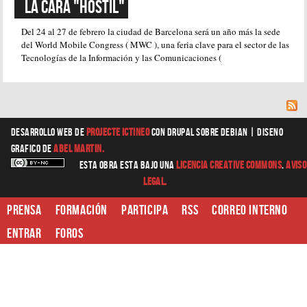
La cara "HOSTIL"
Del 24 al 27 de febrero la ciudad de Barcelona será un año más la sede
del World Mobile Congress ( MWC ), una feria clave para el sector de las
Tecnologías de la Información y las Comunicaciones (
Desarrollo web
de
Projecte Ictineo
con Drupal sobre Debian |
diseno
grafico
de
Abel Martin.
Esta obra esta bajo una
Licencia Creative Commons
.
Aviso
Legal.
Prensa
Formación
Participa
RSS
Correo interno
Entrar
Foros