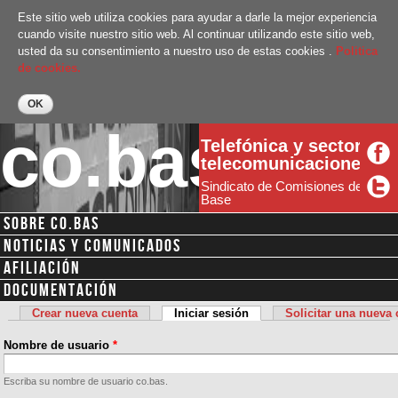
Pasar al
Este sitio web utiliza cookies para ayudar a darle la mejor experiencia
contenido
cuando visite nuestro sitio web. Al continuar utilizando este sitio web,
principal
usted da su consentimiento a nuestro uso de estas cookies .
Politica
de cookies.
co.bas
Telefónica y sector
telecomunicaciones
Sindicato de Comisiones de
Base
SOBRE CO.BAS
Menú secundario
NOTICIAS Y COMUNICADOS
AFILIACIÓN
DOCUMENTACIÓN
Crear nueva cuenta
Iniciar sesión
(solapa activa)
Solicitar una nueva
Solapas principales
Nombre de usuario
*
Escriba su nombre de usuario co.bas.