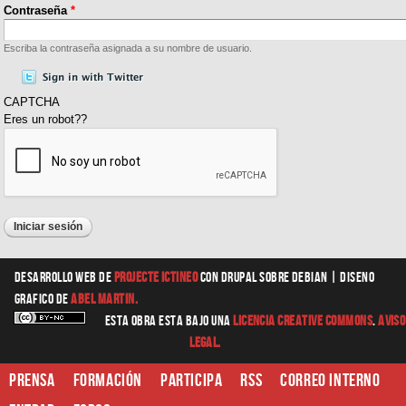
Contraseña
*
Escriba la contraseña asignada a su nombre de usuario.
CAPTCHA
Eres un robot??
Desarrollo web
de
Projecte Ictineo
con Drupal sobre Debian |
diseno
grafico
de
Abel Martin.
Esta obra esta bajo una
Licencia Creative Commons
.
Aviso
Legal.
Prensa
Formación
Participa
RSS
Correo interno