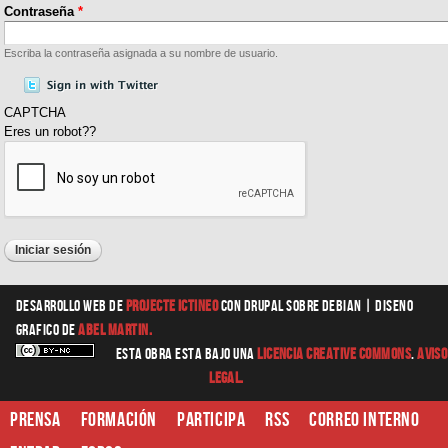
Contraseña
*
Escriba la contraseña asignada a su nombre de usuario.
CAPTCHA
Eres un robot??
Desarrollo web
de
Projecte Ictineo
con Drupal sobre Debian |
diseno
grafico
de
Abel Martin.
Esta obra esta bajo una
Licencia Creative Commons
.
Aviso
Legal.
Prensa
Formación
Participa
RSS
Correo interno