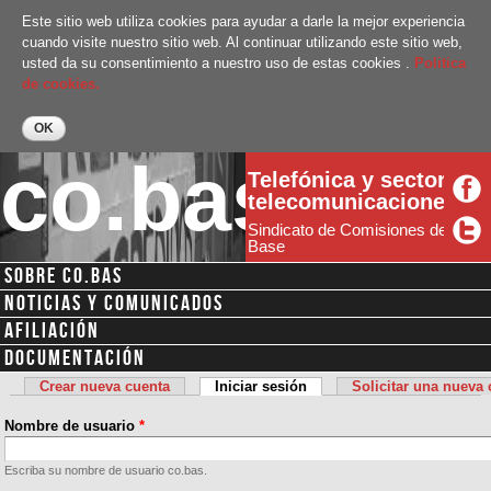
Pasar al
Este sitio web utiliza cookies para ayudar a darle la mejor experiencia
contenido
cuando visite nuestro sitio web. Al continuar utilizando este sitio web,
principal
usted da su consentimiento a nuestro uso de estas cookies .
Politica
de cookies.
co.bas
Telefónica y sector
telecomunicaciones
Sindicato de Comisiones de
Base
SOBRE CO.BAS
Menú secundario
NOTICIAS Y COMUNICADOS
AFILIACIÓN
DOCUMENTACIÓN
Crear nueva cuenta
Iniciar sesión
(solapa activa)
Solicitar una nueva
Solapas principales
Nombre de usuario
*
Escriba su nombre de usuario co.bas.