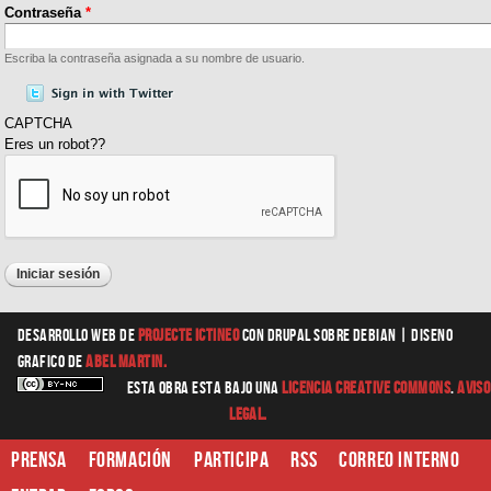
Contraseña
*
Escriba la contraseña asignada a su nombre de usuario.
CAPTCHA
Eres un robot??
Desarrollo web
de
Projecte Ictineo
con Drupal sobre Debian |
diseno
grafico
de
Abel Martin.
Esta obra esta bajo una
Licencia Creative Commons
.
Aviso
Legal.
Prensa
Formación
Participa
RSS
Correo interno