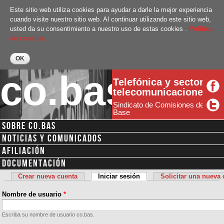
Pasar al
Este sitio web utiliza cookies para ayudar a darle la mejor experiencia
contenido
cuando visite nuestro sitio web. Al continuar utilizando este sitio web,
principal
usted da su consentimiento a nuestro uso de estas cookies .
Politica
de cookies.
co.bas
Telefónica y sector
telecomunicaciones
Sindicato de Comisiones de
Base
SOBRE CO.BAS
Menú secundario
NOTICIAS Y COMUNICADOS
AFILIACIÓN
DOCUMENTACIÓN
Crear nueva cuenta
Iniciar sesión
(solapa activa)
Solicitar una nueva
Solapas principales
Nombre de usuario
*
Escriba su nombre de usuario co.bas.