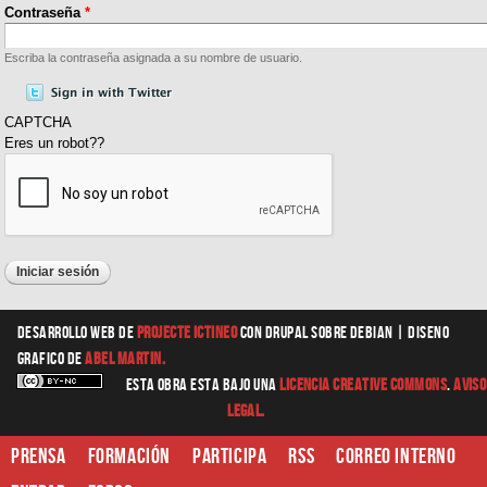
Contraseña
*
Escriba la contraseña asignada a su nombre de usuario.
CAPTCHA
Eres un robot??
Desarrollo web
de
Projecte Ictineo
con Drupal sobre Debian |
diseno
grafico
de
Abel Martin.
Esta obra esta bajo una
Licencia Creative Commons
.
Aviso
Legal.
Prensa
Formación
Participa
RSS
Correo interno