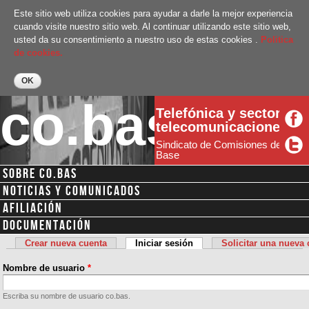
Pasar al
Este sitio web utiliza cookies para ayudar a darle la mejor experiencia
contenido
cuando visite nuestro sitio web. Al continuar utilizando este sitio web,
principal
usted da su consentimiento a nuestro uso de estas cookies .
Politica
de cookies.
co.bas
Telefónica y sector
telecomunicaciones
Sindicato de Comisiones de
Base
SOBRE CO.BAS
Menú secundario
NOTICIAS Y COMUNICADOS
AFILIACIÓN
DOCUMENTACIÓN
Crear nueva cuenta
Iniciar sesión
(solapa activa)
Solicitar una nueva
Solapas principales
Nombre de usuario
*
Escriba su nombre de usuario co.bas.