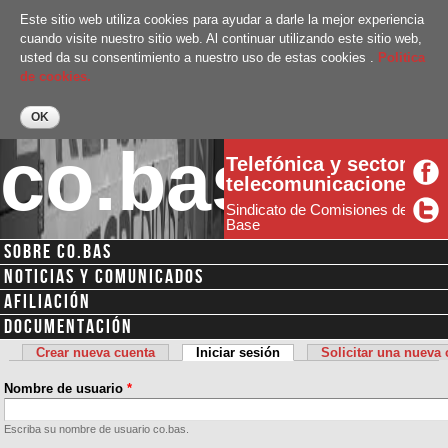
Pasar al
Este sitio web utiliza cookies para ayudar a darle la mejor experiencia
contenido
cuando visite nuestro sitio web. Al continuar utilizando este sitio web,
principal
usted da su consentimiento a nuestro uso de estas cookies .
Politica
de cookies.
co.bas
Telefónica y sector
telecomunicaciones
Sindicato de Comisiones de
Base
SOBRE CO.BAS
Menú secundario
NOTICIAS Y COMUNICADOS
AFILIACIÓN
DOCUMENTACIÓN
Crear nueva cuenta
Iniciar sesión
(solapa activa)
Solicitar una nueva
Solapas principales
Nombre de usuario
*
Escriba su nombre de usuario co.bas.