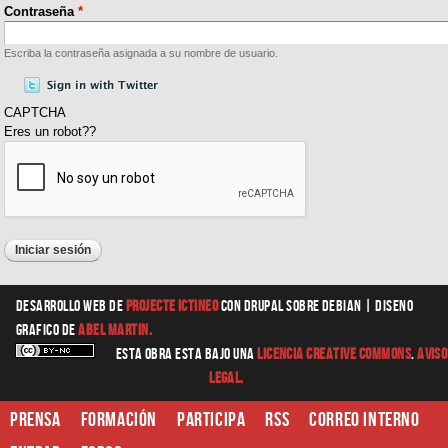
Contraseña
*
Escriba la contraseña asignada a su nombre de usuario.
CAPTCHA
Eres un robot??
Desarrollo web
de
Projecte Ictineo
con Drupal sobre Debian |
diseno
grafico
de
Abel Martin.
Esta obra esta bajo una
Licencia Creative Commons
.
Aviso
Legal.
Prensa
Formación
Participa
RSS
Correo interno