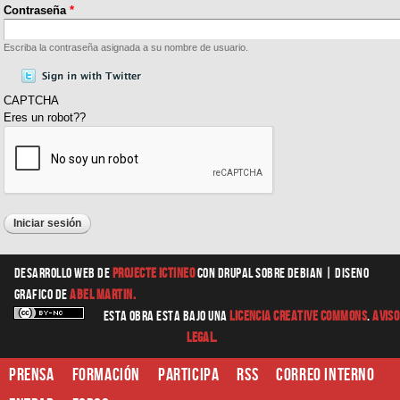
Contraseña
*
Escriba la contraseña asignada a su nombre de usuario.
CAPTCHA
Eres un robot??
Desarrollo web
de
Projecte Ictineo
con Drupal sobre Debian |
diseno
grafico
de
Abel Martin.
Esta obra esta bajo una
Licencia Creative Commons
.
Aviso
Legal.
Prensa
Formación
Participa
RSS
Correo interno