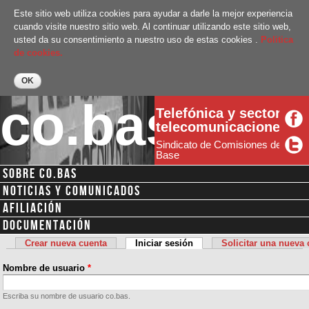
Pasar al
Este sitio web utiliza cookies para ayudar a darle la mejor experiencia
contenido
cuando visite nuestro sitio web. Al continuar utilizando este sitio web,
principal
usted da su consentimiento a nuestro uso de estas cookies .
Politica
de cookies.
co.bas
Telefónica y sector
telecomunicaciones
Sindicato de Comisiones de
Base
SOBRE CO.BAS
Menú secundario
NOTICIAS Y COMUNICADOS
AFILIACIÓN
DOCUMENTACIÓN
Crear nueva cuenta
Iniciar sesión
(solapa activa)
Solicitar una nueva
Solapas principales
Nombre de usuario
*
Escriba su nombre de usuario co.bas.