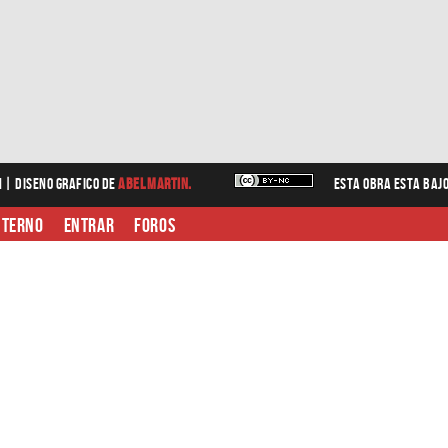
n |
diseno grafico
de
Abel Martin.
Esta obra esta baj
nterno
Entrar
Foros