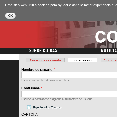
Este sitio web utiliza cookies para ayudar a darle la mejor experiencia cu
co
SOBRE CO.BAS
NOTICI
Menú secundario
Crear nueva cuenta
Iniciar sesión
(solapa activa)
Solicit
Solapas principales
Nombre de usuario
*
Escriba su nombre de usuario co.bas.
Contraseña
*
Escriba la contraseña asignada a su nombre de usuario.
CAPTCHA