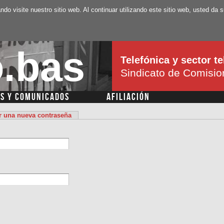
Pasar al
ando visite nuestro sitio web. Al continuar utilizando este sitio web, usted d
contenido
principal
.bas
Telefónica y sector 
Sindicato de Comisi
AS Y COMUNICADOS
AFILIACIÓN
ar una nueva contraseña