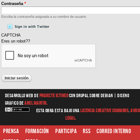
Contraseña
*
Escriba la contraseña asignada a su nombre de usuario.
CAPTCHA
Eres un robot??
Desarrollo web
de
Projecte Ictineo
con Drupal sobre Debian |
diseno
grafico
de
Abel Martin.
Esta obra esta bajo una
Licencia Creative Commons
.
Aviso
Legal.
Prensa
Formación
Participa
RSS
Correo interno