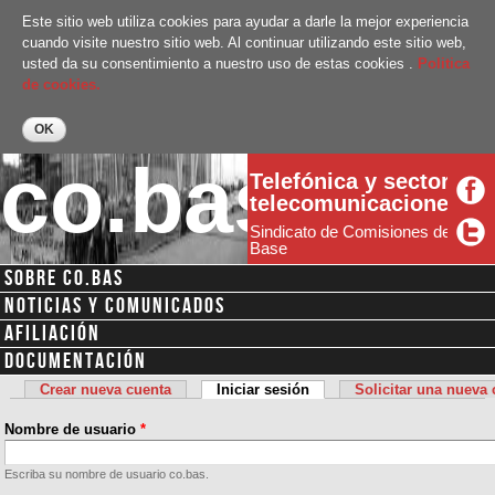
Pasar al
Este sitio web utiliza cookies para ayudar a darle la mejor experiencia
contenido
cuando visite nuestro sitio web. Al continuar utilizando este sitio web,
principal
usted da su consentimiento a nuestro uso de estas cookies .
Politica
de cookies.
co.bas
Telefónica y sector
telecomunicaciones
Sindicato de Comisiones de
Base
SOBRE CO.BAS
Menú secundario
NOTICIAS Y COMUNICADOS
AFILIACIÓN
DOCUMENTACIÓN
Crear nueva cuenta
Iniciar sesión
(solapa activa)
Solicitar una nueva
Solapas principales
Nombre de usuario
*
Escriba su nombre de usuario co.bas.