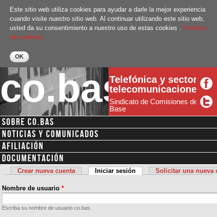
Pasar al
Este sitio web utiliza cookies para ayudar a darle la mejor experiencia
contenido
cuando visite nuestro sitio web. Al continuar utilizando este sitio web,
principal
usted da su consentimiento a nuestro uso de estas cookies .
Politica
de cookies.
co.bas
Telefónica y sector
telecomunicaciones
Sindicato de Comisiones de
Base
SOBRE CO.BAS
Menú secundario
NOTICIAS Y COMUNICADOS
AFILIACIÓN
DOCUMENTACIÓN
Crear nueva cuenta
Iniciar sesión
(solapa activa)
Solicitar una nueva
Solapas principales
Nombre de usuario
*
Escriba su nombre de usuario co.bas.