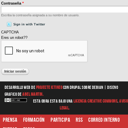
Contraseña
*
Escriba la contraseña asignada a su nombre de usuario.
CAPTCHA
Eres un robot??
Desarrollo web
de
Projecte Ictineo
con Drupal sobre Debian |
diseno
grafico
de
Abel Martin.
Esta obra esta bajo una
Licencia Creative Commons
.
Aviso
Legal.
Prensa
Formación
Participa
RSS
Correo interno