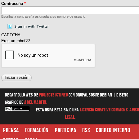
Contraseña
*
Escriba la contraseña asignada a su nombre de usuario.
CAPTCHA
Eres un robot??
Desarrollo web
de
Projecte Ictineo
con Drupal sobre Debian |
diseno
grafico
de
Abel Martin.
Esta obra esta bajo una
Licencia Creative Commons
.
Aviso
Legal.
Prensa
Formación
Participa
RSS
Correo interno