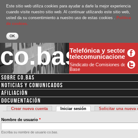
Pasar al
Este sitio web utiliza cookies para ayudar a darle la mejor experiencia
contenido
cuando visite nuestro sitio web. Al continuar utilizando este sitio web,
principal
usted da su consentimiento a nuestro uso de estas cookies .
Politica
de cookies.
co.bas
Telefónica y sector
telecomunicaciones
Sindicato de Comisiones de
Base
SOBRE CO.BAS
Menú secundario
NOTICIAS Y COMUNICADOS
AFILIACIÓN
DOCUMENTACIÓN
Crear nueva cuenta
Iniciar sesión
(solapa activa)
Solicitar una nueva
Solapas principales
Nombre de usuario
*
Escriba su nombre de usuario co.bas.