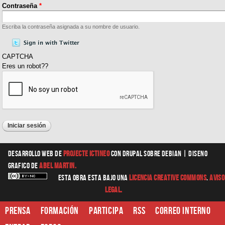
Contraseña
*
Escriba la contraseña asignada a su nombre de usuario.
CAPTCHA
Eres un robot??
Desarrollo web
de
Projecte Ictineo
con Drupal sobre Debian |
diseno
grafico
de
Abel Martin.
Esta obra esta bajo una
Licencia Creative Commons
.
Aviso
Legal.
Prensa
Formación
Participa
RSS
Correo interno