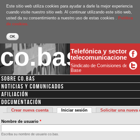
Pasar al
Este sitio web utiliza cookies para ayudar a darle la mejor experiencia
contenido
cuando visite nuestro sitio web. Al continuar utilizando este sitio web,
principal
usted da su consentimiento a nuestro uso de estas cookies .
Politica
de cookies.
co.bas
Telefónica y sector
telecomunicaciones
Sindicato de Comisiones de
Base
SOBRE CO.BAS
Menú secundario
NOTICIAS Y COMUNICADOS
AFILIACIÓN
DOCUMENTACIÓN
Crear nueva cuenta
Iniciar sesión
(solapa activa)
Solicitar una nueva
Solapas principales
Nombre de usuario
*
Escriba su nombre de usuario co.bas.