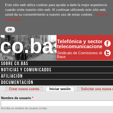
Pasar al
Este sitio web utiliza cookies para ayudar a darle la mejor experiencia
contenido
cuando visite nuestro sitio web. Al continuar utilizando este sitio web,
principal
usted da su consentimiento a nuestro uso de estas cookies .
Politica
de cookies.
co.bas
Telefónica y sector
telecomunicaciones
Sindicato de Comisiones de
Base
SOBRE CO.BAS
Menú secundario
NOTICIAS Y COMUNICADOS
AFILIACIÓN
DOCUMENTACIÓN
Crear nueva cuenta
Iniciar sesión
(solapa activa)
Solicitar una nueva
Solapas principales
Nombre de usuario
*
Escriba su nombre de usuario co.bas.