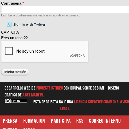
Contraseña
*
Escriba la contraseña asignada a su nombre de usuario.
CAPTCHA
Eres un robot??
Desarrollo web
de
Projecte Ictineo
con Drupal sobre Debian |
diseno
grafico
de
Abel Martin.
Esta obra esta bajo una
Licencia Creative Commons
.
Aviso
Legal.
Prensa
Formación
Participa
RSS
Correo interno