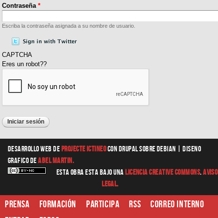
Contraseña
*
Escriba la contraseña asignada a su nombre de usuario.
CAPTCHA
Eres un robot??
Desarrollo web
de
Projecte Ictineo
con Drupal sobre Debian |
diseno
grafico
de
Abel Martin.
Esta obra esta bajo una
Licencia Creative Commons
.
Aviso
Legal.
Prensa
Formación
Participa
RSS
Correo interno