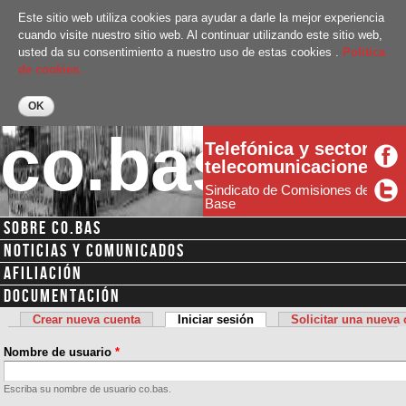
Pasar al
Este sitio web utiliza cookies para ayudar a darle la mejor experiencia
contenido
cuando visite nuestro sitio web. Al continuar utilizando este sitio web,
principal
usted da su consentimiento a nuestro uso de estas cookies .
Politica
de cookies.
co.bas
Telefónica y sector
telecomunicaciones
Sindicato de Comisiones de
Base
SOBRE CO.BAS
Menú secundario
NOTICIAS Y COMUNICADOS
AFILIACIÓN
DOCUMENTACIÓN
Crear nueva cuenta
Iniciar sesión
(solapa activa)
Solicitar una nueva
Solapas principales
Nombre de usuario
*
Escriba su nombre de usuario co.bas.