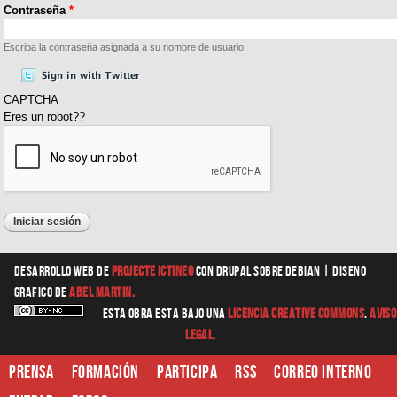
Contraseña
*
Escriba la contraseña asignada a su nombre de usuario.
CAPTCHA
Eres un robot??
Desarrollo web
de
Projecte Ictineo
con Drupal sobre Debian |
diseno
grafico
de
Abel Martin.
Esta obra esta bajo una
Licencia Creative Commons
.
Aviso
Legal.
Prensa
Formación
Participa
RSS
Correo interno