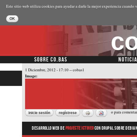
Este sitio web utiliza cookies para ayudar a darle la mejor experiencia cuando v
co
SOBRE CO.BAS
NOTICI
1 Diciembre, 2012 - 17:10
--
cobas1
Image:
o
para comenta
inicie sesión
regístrese
Desarrollo web
de
Projecte Ictineo
con Drupal sobre Debia