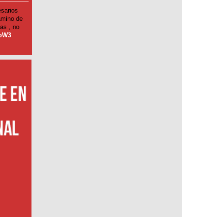
sarios
amino de
as , no
toW3