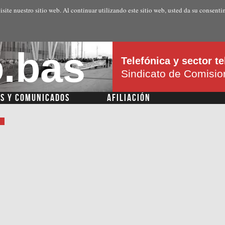
Pasar al
isite nuestro sitio web. Al continuar utilizando este sitio web, usted da su consenti
contenido
principal
.bas
Telefónica y sector 
Sindicato de Comisi
AS Y COMUNICADOS
AFILIACIÓN