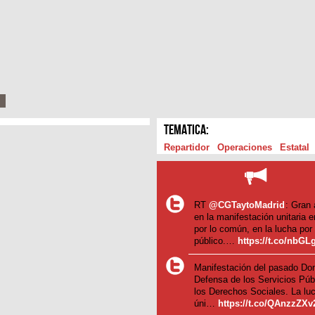
TEMATICA:
Repartidor
Operaciones
Estatal
RT
@CGTaytoMadrid
: Gran 
en la manifestación unitaria e
por lo común, en la lucha por 
público.…
https://t.co/nbGL
Manifestación del pasado Do
Defensa de los Servicios Púb
los Derechos Sociales. La lu
úni…
https://t.co/QAnzzZX