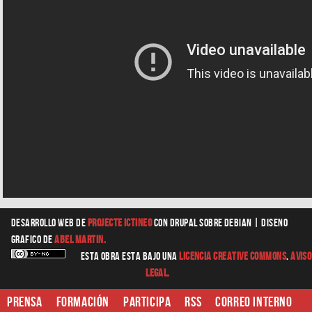
Desarrollo web
de
Projecte Ictineo
con Drupal sobre Debian |
diseno
grafico
de
Abel Martin.
Esta obra esta bajo una
Licencia Creative Commons
.
Aviso
Legal.
Prensa
Formación
Participa
RSS
Correo interno