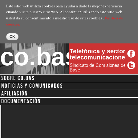
Pasar al
Este sitio web utiliza cookies para ayudar a darle la mejor experiencia
contenido
cuando visite nuestro sitio web. Al continuar utilizando este sitio web,
principal
Politica de
usted da su consentimiento a nuestro uso de estas cookies .
cookies.
co.bas
Telefónica y sector
telecomunicaciones
Sindicato de Comisiones de
Base
SOBRE CO.BAS
Menú secundario
NOTICIAS Y COMUNICADOS
AFILIACIÓN
DOCUMENTACIÓN