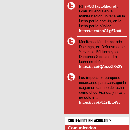
RT
@CGTaytoMadrid
:
Gran afluencia en la
manifestación unitaria en la
lucha por lo común, en la
lucha por lo público.…
https://t.co/nbGLg67ot0
Manifestación del pasado
Domingo, en Defensa de los
Servicios Públicos y los
Derechos Sociales. La
lucha es el úni…
https://t.co/QAnzzZXv2Y
Los impuestos europeos
necesarios para conseguirla
exigen un camino de lucha
como el de Francia y mas ,
no solo ir…
https://t.co/x8ZsfBtoW3
Contenidos relacionados
Comunicados