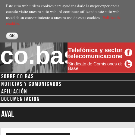
Pasar al
Este sitio web utiliza cookies para ayudar a darle la mejor experiencia
contenido
cuando visite nuestro sitio web. Al continuar utilizando este sitio web,
principal
Politica de
usted da su consentimiento a nuestro uso de estas cookies .
cookies.
co.bas
Telefónica y sector
telecomunicaciones
Sindicato de Comisiones de
Base
SOBRE CO.BAS
Menú secundario
NOTICIAS Y COMUNICADOS
AFILIACIÓN
DOCUMENTACIÓN
aval