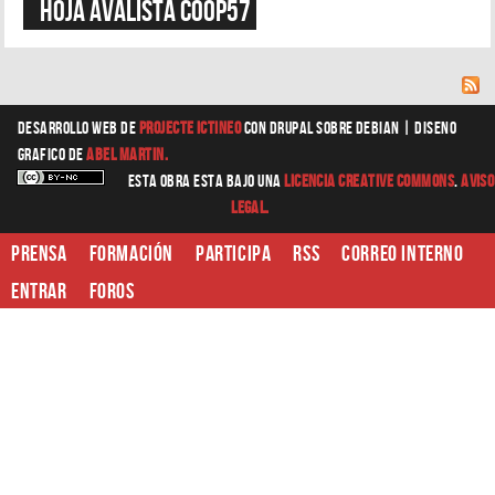
Hoja Avalista coop57
Desarrollo web
de
Projecte Ictineo
con Drupal sobre Debian |
diseno
grafico
de
Abel Martin.
Esta obra esta bajo una
Licencia Creative Commons
.
Aviso
Legal.
Prensa
Formación
Participa
RSS
Correo interno
Entrar
Foros