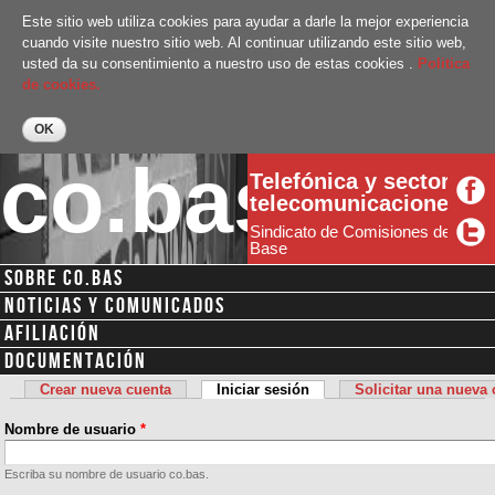
Pasar al
Este sitio web utiliza cookies para ayudar a darle la mejor experiencia
contenido
cuando visite nuestro sitio web. Al continuar utilizando este sitio web,
principal
usted da su consentimiento a nuestro uso de estas cookies .
Politica
de cookies.
co.bas
Telefónica y sector
telecomunicaciones
Sindicato de Comisiones de
Base
SOBRE CO.BAS
Menú secundario
NOTICIAS Y COMUNICADOS
AFILIACIÓN
DOCUMENTACIÓN
Crear nueva cuenta
Iniciar sesión
(solapa activa)
Solicitar una nueva
Solapas principales
Nombre de usuario
*
Escriba su nombre de usuario co.bas.