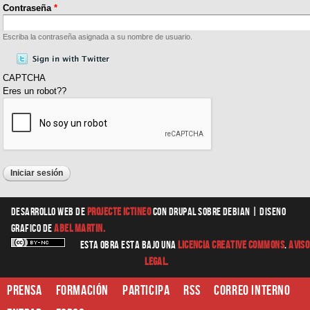
Contraseña
*
Escriba la contraseña asignada a su nombre de usuario.
CAPTCHA
Eres un robot??
Desarrollo web
de
Projecte Ictineo
con Drupal sobre Debian |
diseno
grafico
de
Abel Martin.
Esta obra esta bajo una
Licencia Creative Commons
.
Aviso
Legal.
Prensa
Formación
Participa
RSS
Correo interno